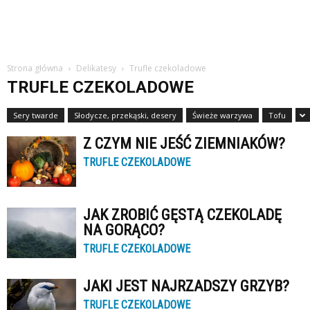
Strona główna
Delikatesy
Trufle czekoladowe
TRUFLE CZEKOLADOWE
Sery twarde
Słodycze, przekąski, desery
Świeże warzywa
Tofu
Z CZYM NIE JEŚĆ ZIEMNIAKÓW?
TRUFLE CZEKOLADOWE
JAK ZROBIĆ GĘSTĄ CZEKOLADĘ
NA GORĄCO?
TRUFLE CZEKOLADOWE
JAKI JEST NAJRZADSZY GRZYB?
TRUFLE CZEKOLADOWE