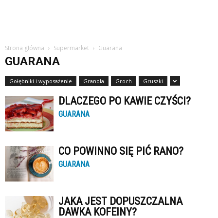
Strona główna
Supermarket
Guarana
GUARANA
Gołębniki i wyposażenie
Granola
Groch
Gruszki
DLACZEGO PO KAWIE CZYŚCI?
GUARANA
CO POWINNO SIĘ PIĆ RANO?
GUARANA
JAKA JEST DOPUSZCZALNA
DAWKA KOFEINY?