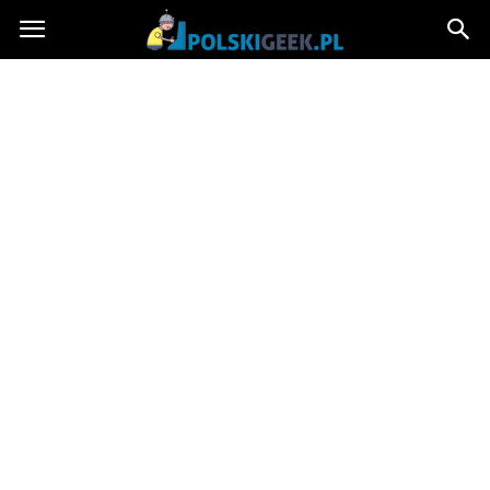
PolskiGeek.pl