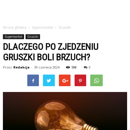
Strona główna
Supermarket
Gruszki
Supermarket
Gruszki
DLACZEGO PO ZJEDZENIU
GRUSZKI BOLI BRZUCH?
Przez
Redakcja
-
30 czerwca 2024
598
0