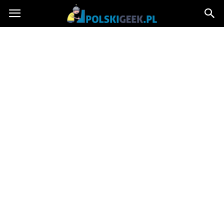
PolskiGeek.pl