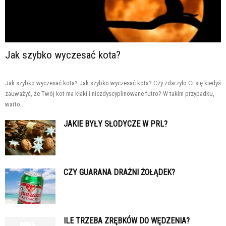
Jak szybko wyczesać kota?
Jak szybko wyczesać kota? Jak szybko wyczesać kota? Czy zdarzyło Ci się kiedyś
zauważyć, że Twój kot ma kłaki i niezdyscyplinowane futro? W takim przypadku,
warto...
JAKIE BYŁY SŁODYCZE W PRL?
CZY GUARANA DRAŻNI ŻOŁĄDEK?
ILE TRZEBA ZRĘBKÓW DO WĘDZENIA?