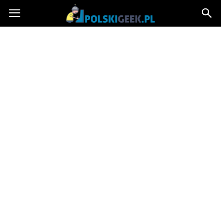
PolskiGeek.pl