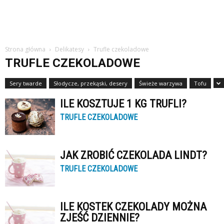
Strona główna
Delikatesy
Trufle czekoladowe
TRUFLE CZEKOLADOWE
Sery twarde
Słodycze, przekąski, desery
Świeże warzywa
Tofu
ILE KOSZTUJE 1 KG TRUFLI?
TRUFLE CZEKOLADOWE
JAK ZROBIĆ CZEKOLADA LINDT?
TRUFLE CZEKOLADOWE
ILE KOSTEK CZEKOLADY MOŻNA
ZJEŚĆ DZIENNIE?