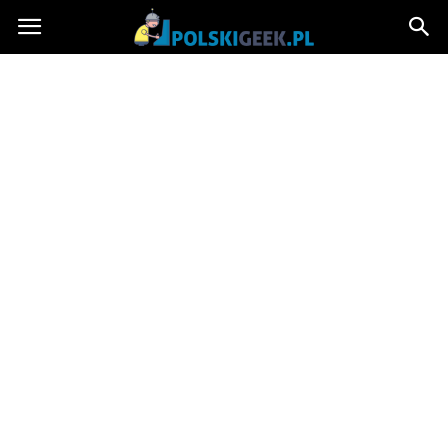
PolskiGeek.pl