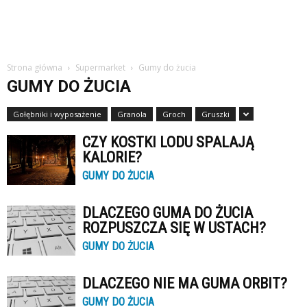
Strona główna
Supermarket
Gumy do żucia
GUMY DO ŻUCIA
Gołębniki i wyposażenie
Granola
Groch
Gruszki
CZY KOSTKI LODU SPALAJĄ
KALORIE?
GUMY DO ŻUCIA
DLACZEGO GUMA DO ŻUCIA
ROZPUSZCZA SIĘ W USTACH?
GUMY DO ŻUCIA
DLACZEGO NIE MA GUMA ORBIT?
GUMY DO ŻUCIA