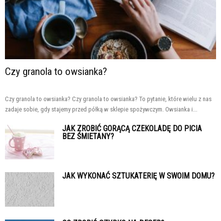
Czy granola to owsianka?
Czy granola to owsianka? Czy granola to owsianka? To pytanie, które wielu z nas
zadaje sobie, gdy stajemy przed półką w sklepie spożywczym. Owsianka i...
JAK ZROBIĆ GORĄCĄ CZEKOLADĘ DO PICIA
BEZ ŚMIETANY?
JAK WYKONAĆ SZTUKATERIĘ W SWOIM DOMU?