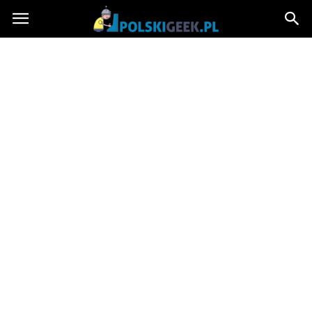
PolskiGeek.pl