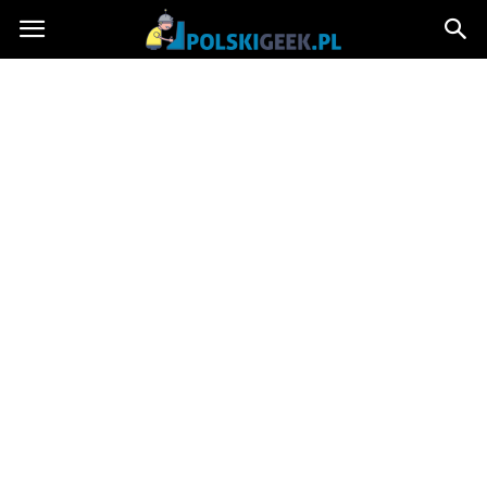
PolskiGeek.pl