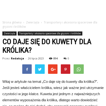
Strona główna
Zwierzęta
Transportery i akcesoria spacerowe dla
gryzoni i królików
Zwierzęta
Transportery i akcesoria spacerowe dla gryzoni i królików
CO DAJE SIĘ DO KUWETY DLA
KRÓLIKA?
Przez
Redakcja
-
26 lipca 2023
894
0
Witaj w artykule na temat „Co daje się do kuwety dla królika?”.
Jeśli jesteś właścicielem królika, wiesz jak ważne jest utrzymanie
czystości w jego klatce. Kuweta jest jednym z najważniejszych
elementów wyposażenia dla królika, dlatego warto dowiedzieć