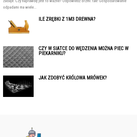
zadaje. Czy naprawdę jest to ważne? Odpowiedź brzmi: tak! Gospodarowanie
odpadami ma wiele...
ILE ZRĘBKI Z 1M3 DREWNA?
CZY W SIATCE DO WĘDZENIA MOŻNA PIEC W
PIEKARNIKU?
JAK ZDOBYĆ KRÓLOWA MRÓWEK?