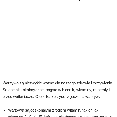
Warzywa są niezwykle ważne dla naszego zdrowia i odżywienia.
Są one niskokaloryczne, bogate w błonnik, witaminy, minerały i
przeciwutleniacze. Oto kilka korzyści z jedzenia warzyw:
Warzywa są doskonałym źródłem witamin, takich jak
witamina A, C, K i E, które są niezbędne dla naszego zdrowia.