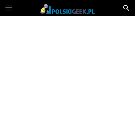
PolskiGeek.pl