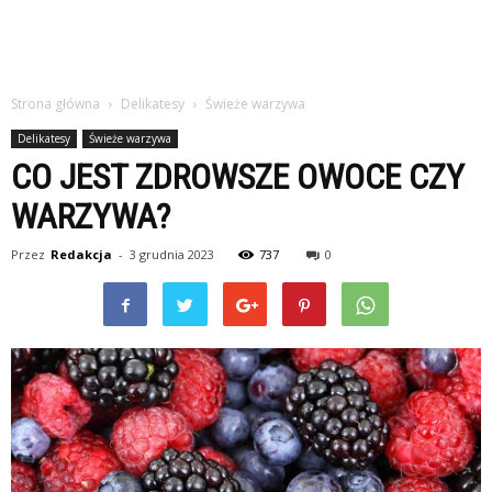
Strona główna
Delikatesy
Świeże warzywa
Delikatesy
Świeże warzywa
CO JEST ZDROWSZE OWOCE CZY
WARZYWA?
Przez
Redakcja
-
3 grudnia 2023
737
0