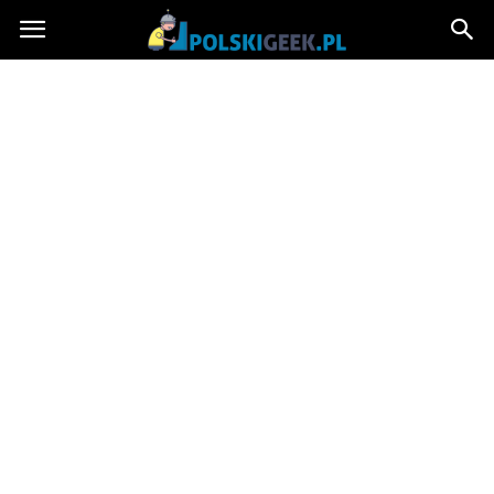
PolskiGeek.pl