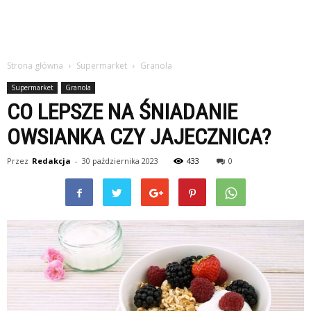
Strona główna
Supermarket
Granola
Supermarket
Granola
CO LEPSZE NA ŚNIADANIE
OWSIANKA CZY JAJECZNICA?
Przez
Redakcja
-
30 października 2023
433
0