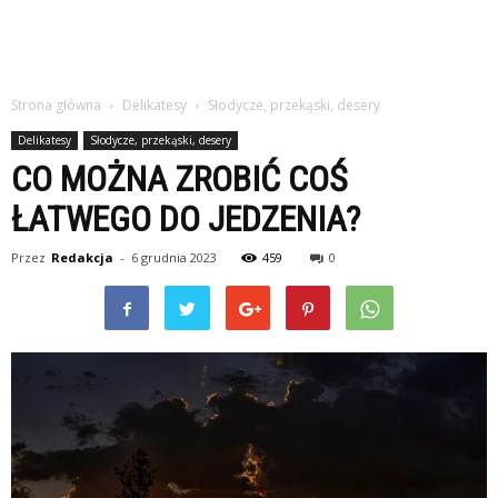
Strona główna
Delikatesy
Słodycze, przekąski, desery
Delikatesy
Słodycze, przekąski, desery
CO MOŻNA ZROBIĆ COŚ
ŁATWEGO DO JEDZENIA?
Przez
Redakcja
-
6 grudnia 2023
459
0