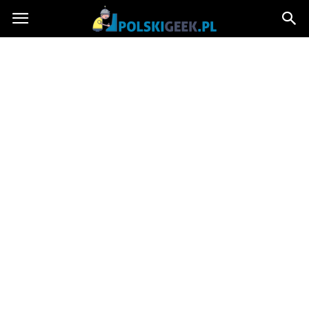
PolskiGeek.pl