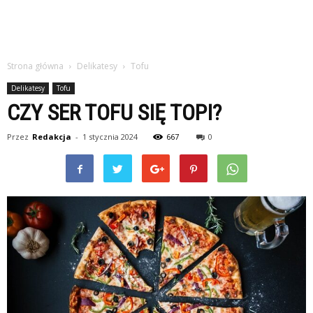
Strona główna
Delikatesy
Tofu
Delikatesy
Tofu
CZY SER TOFU SIĘ TOPI?
Przez
Redakcja
-
1 stycznia 2024
667
0