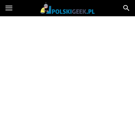
PolskiGeek.pl