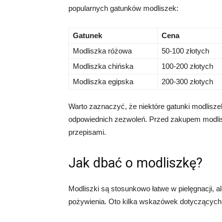
popularnych gatunków modliszek:
Gatunek
Cena
Modliszka różowa
50-100 złotych
Modliszka chińska
100-200 złotych
Modliszka egipska
200-300 złotych
Warto zaznaczyć, że niektóre gatunki modliszek 
odpowiednich zezwoleń. Przed zakupem modliszk
przepisami.
Jak dbać o modliszkę?
Modliszki są stosunkowo łatwe w pielęgnacji,
pożywienia. Oto kilka wskazówek dotyczących 