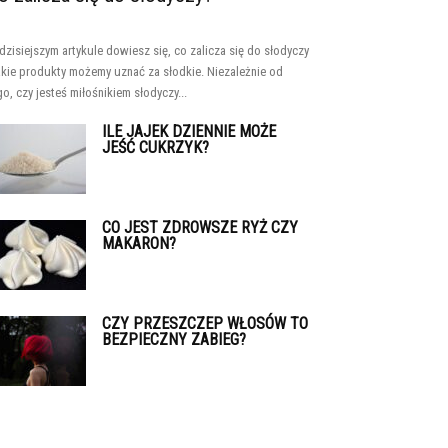
dzisiejszym artykule dowiesz się, co zalicza się do słodyczy
jakie produkty możemy uznać za słodkie. Niezależnie od
go, czy jesteś miłośnikiem słodyczy...
ILE JAJEK DZIENNIE MOŻE
JEŚĆ CUKRZYK?
CO JEST ZDROWSZE RYŻ CZY
MAKARON?
CZY PRZESZCZEP WŁOSÓW TO
BEZPIECZNY ZABIEG?