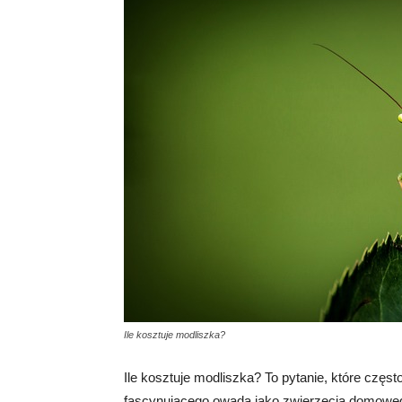
Ile kosztuje modliszka?
Ile kosztuje modliszka? To pytanie, które czę
fascynującego owada jako zwierzęcia domowego