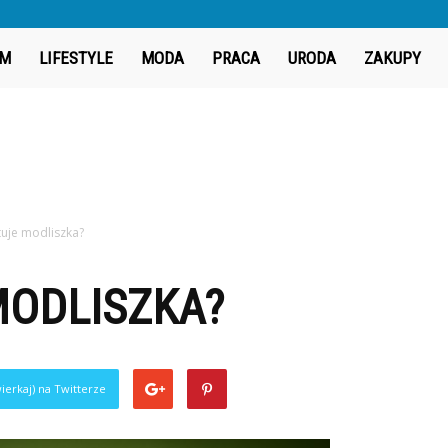
iGeek.pl
M
LIFESTYLE
MODA
PRACA
URODA
ZAKUPY
tuje modliszka?
MODLISZKA?
ierkaj) na Twitterze