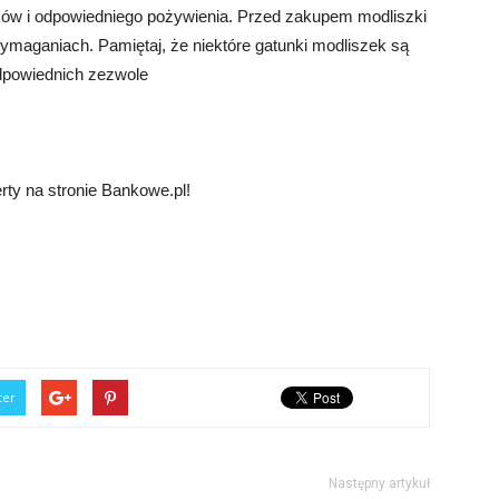
ków i odpowiedniego pożywienia. Przed zakupem modliszki
 wymaganiach. Pamiętaj, że niektóre gatunki modliszek są
 odpowiednich zezwole
ty na stronie Bankowe.pl!
ter
Następny artykuł