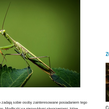
Z
sto zadają sobie osoby zainteresowane posiadaniem tego
C
. Modliszki są niezwykłymi stworzeniami, które