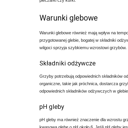
pieczarki czy kurki.
Warunki glebowe
Warunki glebowe również mają wpływ na tempo 
przygotowanej glebie, bogatej w składniki od
wilgoci sprzyja szybkiemu wzrostowi grzybów.
Składniki odżywcze
Grzyby potrzebują odpowiednich składników o
organiczne, takie jak próchnica, dostarcza g
odpowiednich składników odżywczych w glebie
pH gleby
pH gleby ma również znaczenie dla wzrostu gr
kwasową glebę o pH około 6. Jeśli pH gleby je