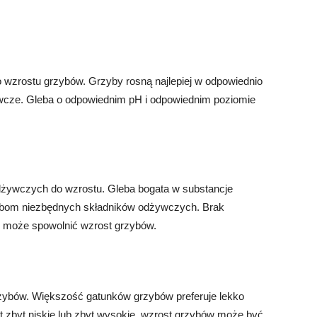
wzrostu grzybów. Grzyby rosną najlepiej w odpowiednio
żywcze. Gleba o odpowiednim pH i odpowiednim poziomie
dżywczych do wzrostu. Gleba bogata w substancje
rzybom niezbędnych składników odżywczych. Brak
 może spowolnić wzrost grzybów.
zybów. Większość gatunków grzybów preferuje lekko
st zbyt niskie lub zbyt wysokie, wzrost grzybów może być