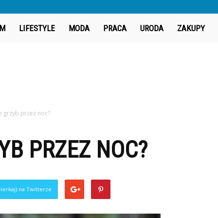
iGeek.pl
M
LIFESTYLE
MODA
PRACA
URODA
ZAKUPY
ie grzyb przez noc?
ZYB PRZEZ NOC?
ierkaj) na Twitterze