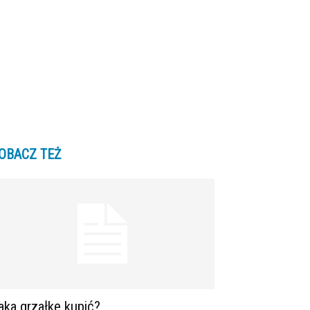
OBACZ TEŻ
aka grzałkę kupić?