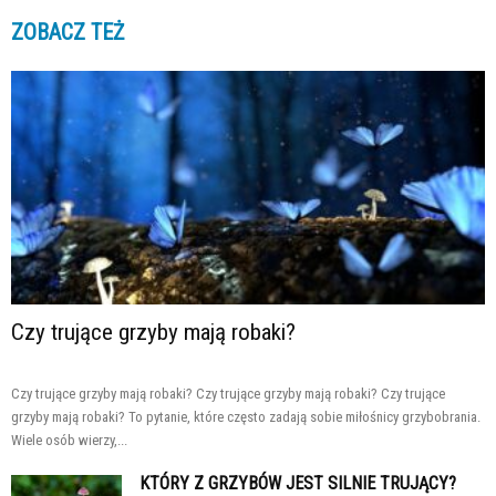
ZOBACZ TEŻ
Czy trujące grzyby mają robaki?
Czy trujące grzyby mają robaki? Czy trujące grzyby mają robaki? Czy trujące
grzyby mają robaki? To pytanie, które często zadają sobie miłośnicy grzybobrania.
Wiele osób wierzy,...
KTÓRY Z GRZYBÓW JEST SILNIE TRUJĄCY?