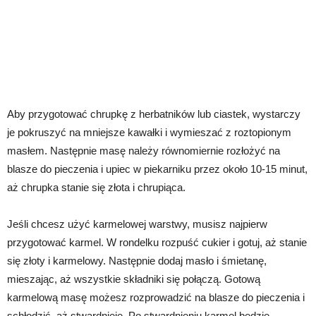
Aby przygotować chrupkę z herbatników lub ciastek, wystarczy
je pokruszyć na mniejsze kawałki i wymieszać z roztopionym
masłem. Następnie masę należy równomiernie rozłożyć na
blasze do pieczenia i upiec w piekarniku przez około 10-15 minut,
aż chrupka stanie się złota i chrupiąca.
Jeśli chcesz użyć karmelowej warstwy, musisz najpierw
przygotować karmel. W rondelku rozpuść cukier i gotuj, aż stanie
się złoty i karmelowy. Następnie dodaj masło i śmietanę,
mieszając, aż wszystkie składniki się połączą. Gotową
karmelową masę możesz rozprowadzić na blasze do pieczenia i
schłodzić, aż stwardnieje. Po stwardnieniu karmel będzie