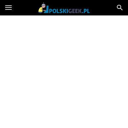
PolskiGeek.pl