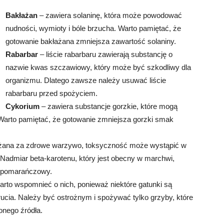
Bakłażan
– zawiera solaninę, która może powodować
nudności, wymioty i bóle brzucha. Warto pamiętać, że
gotowanie bakłażana zmniejsza zawartość solaniny.
Rabarbar
– liście rabarbaru zawierają substancję o
nazwie kwas szczawiowy, który może być szkodliwy dla
organizmu. Dlatego zawsze należy usuwać liście
rabarbaru przed spożyciem.
Cykorium
– zawiera substancje gorzkie, które mogą
Warto pamiętać, że gotowanie zmniejsza gorzki smak
ażana za zdrowe warzywo, toksyczność może wystąpić w
Nadmiar beta-karotenu, który jest obecny w marchwi,
a pomarańczowy.
rto wspomnieć o nich, ponieważ niektóre gatunki są
ia. Należy być ostrożnym i spożywać tylko grzyby, które
onego źródła.