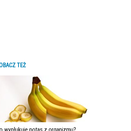
OBACZ TEŻ
o wypłukuje potas z organizmu?