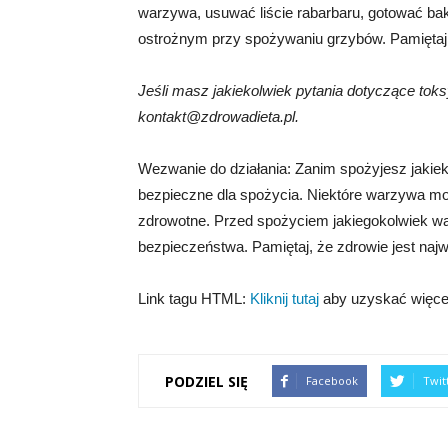
warzywa, usuwać liście rabarbaru, gotować ba
ostrożnym przy spożywaniu grzybów. Pamięta
Jeśli masz jakiekolwiek pytania dotyczące to
kontakt@zdrowadieta.pl.
Wezwanie do działania: Zanim spożyjesz jakie
bezpieczne dla spożycia. Niektóre warzywa m
zdrowotne. Przed spożyciem jakiegokolwiek w
bezpieczeństwa. Pamiętaj, że zdrowie jest najw
Link tagu HTML:
Kliknij tutaj
aby uzyskać więcej
PODZIEL SIĘ
Facebook
Twit