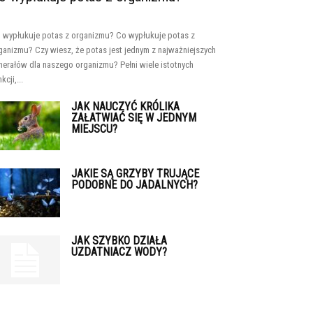
 wypłukuje potas z organizmu? Co wypłukuje potas z
ganizmu? Czy wiesz, że potas jest jednym z najważniejszych
nerałów dla naszego organizmu? Pełni wiele istotnych
kcji,...
JAK NAUCZYĆ KRÓLIKA
ZAŁATWIAĆ SIĘ W JEDNYM
MIEJSCU?
JAKIE SĄ GRZYBY TRUJĄCE
PODOBNE DO JADALNYCH?
JAK SZYBKO DZIAŁA
UZDATNIACZ WODY?