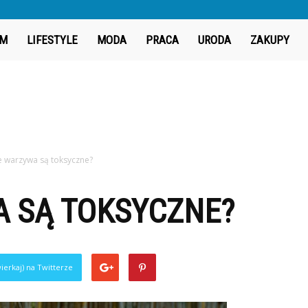
iGeek.pl
M
LIFESTYLE
MODA
PRACA
URODA
ZAKUPY
ie warzywa są toksyczne?
A SĄ TOKSYCZNE?
ierkaj) na Twitterze