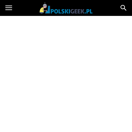
PolskiGeek.pl